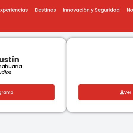
Experiencias
Destinos
Innovación y Seguridad
No
ustín
unahuana
udios
ograma
Ver