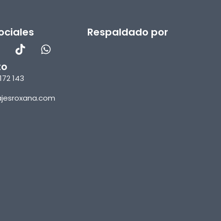
ociales
Respaldado por
to
172 143
ajesroxana.com