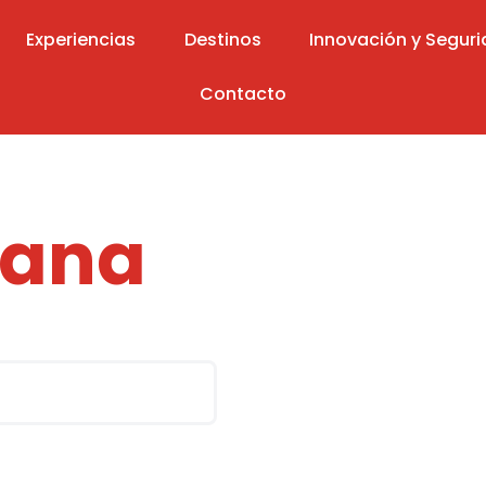
Experiencias
Destinos
Innovación y Segur
Contacto
De Promo
Cana
 nos encargamos del resto. Viajes
ima seguridad.
OTIZAR GRUPO