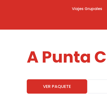
Viajes Grupales
Tu Viaje 
A Punta 
Ustedes pongan la energía, nosotros
grupales con todo incluido y la máx
VER PAQUETE
C