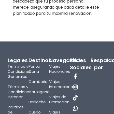
delicadeza que tu proceso personal
merece, asegurando que cada detalle esté
planificado para tu máxima renovación.
Legales
Destinos
Navegación
Redes
Respald
Términos y
Punta
Viajes
Sociales
por
Condiciones
Cana
Nacionales
Generales
Camboriu
Viajes
Términos y
Internacionales
Condiciones
Cartagena
Intranet
Viajes de
Bariloche
Promoción
Políticas
de
Cusco
Viajes