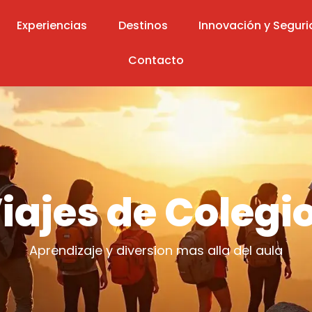
Experiencias
Destinos
Innovación y Segur
Contacto
iajes de Colegi
Aprendizaje y diversion mas alla del aula