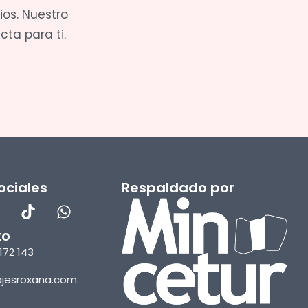
os. Nuestro
cta para ti.
ociales
Respaldado por
to
172 143
ajesroxana.com