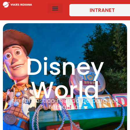
INTRANET
Disney
World
Un fantastico mundo de parques
temáticos