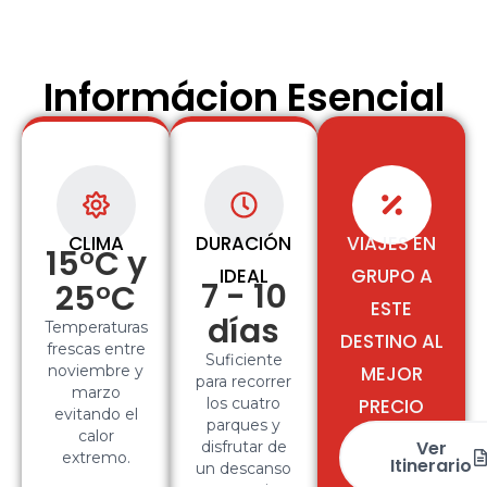
Informácion Esencial
CLIMA
DURACIÓN
VIAJES EN
15°C y
IDEAL
GRUPO A
7 - 10
25°C
ESTE
días
Temperaturas
DESTINO AL
frescas entre
Suficiente
noviembre y
MEJOR
para recorrer
marzo
los cuatro
PRECIO
evitando el
parques y
calor
Ver
disfrutar de
extremo.
Itinerario
un descanso