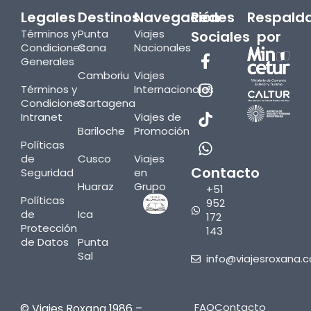
Legales
Destinos
Navegación
Redes
Respald
Términos y
Punta
Viajes
Sociales
por
Condiciones
Cana
Nacionales
Generales
Camboriu
Viajes
Términos y
Internacionales
Condiciones
Cartagena
Intranet
Viajes de
Bariloche
Promoción
Políticas
de
Cusco
Viajes
Contacto
Seguridad
en
Huaraz
Grupo
+51
Políticas
952
de
Ica
172
Protección
143
de Datos
Punta
Sal
info@viajesroxana.
FAQ
Contacto
© Viajes Roxana 1986 –